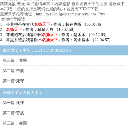
猪猪无敌 暂无 本书剧情丰富！内容精彩 喜欢名扬天下的朋友 请收藏下
本页吧 ！您的支持是我们发展的动力 名扬天下TXT下载
最新章节推荐地址：http://m.rudolfgerstenmaier.com/info_79y/
类似推荐阅读：
1、
带着神茶在古代
名扬天下
/ 作者：枝在也听 （30 01:46）
2、
名扬天下
/ 作者：猪猪无敌 （10 07:58）
3、
穿成炮灰后我靠种田
名扬天下
/ 作者：楚禾禾 （09 12:03）
4、
喜提系统后我靠医术
名扬天下
/ 作者：闲余得水 （22 04:57）
最新章节 ( 更新：2021/12/10 19:59:09 )
第三篇：突围
第二篇:苦战
第一篇:死守
全部章节 ( 名扬天下 )
第一篇:死守
第二篇:苦战
第三篇：突围